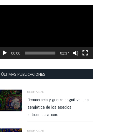
eproductor
e
ídeo
00:00
02:37
ÚLTIMAS PUBLICACIONES
06/08/2026
Democracia y guerra cognitiva: una
semiótica de los asedios
antidemocráticos
06/08/2026