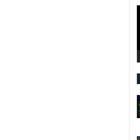
R
d
v