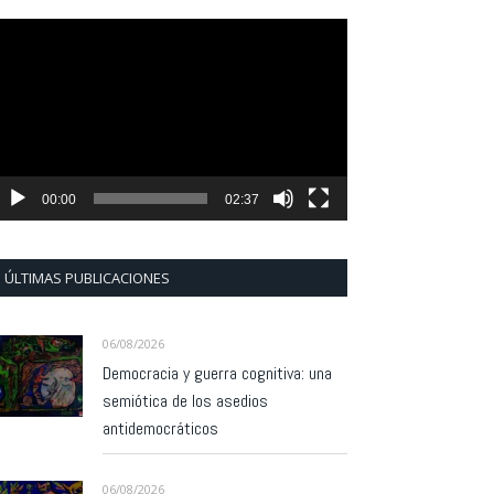
eproductor
e
ídeo
00:00
02:37
ÚLTIMAS PUBLICACIONES
06/08/2026
Democracia y guerra cognitiva: una
semiótica de los asedios
antidemocráticos
06/08/2026