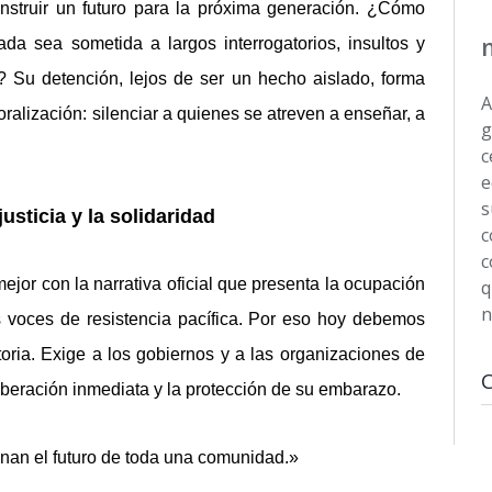
onstruir un futuro para la próxima generación. ¿Cómo
da sea sometida a largos interrogatorios, insultos y
? Su detención, lejos de ser un hecho aislado, forma
A
ralización: silenciar a quienes se atreven a enseñar, a
g
c
e
s
usticia y la solidaridad
c
c
ejor con la narrativa oficial que presenta la ocupación
q
n
 voces de resistencia pacífica. Por eso hoy debemos
storia. Exige a los gobiernos y a las organizaciones de
beración inmediata y la protección de su embarazo.
an el futuro de toda una comunidad.»