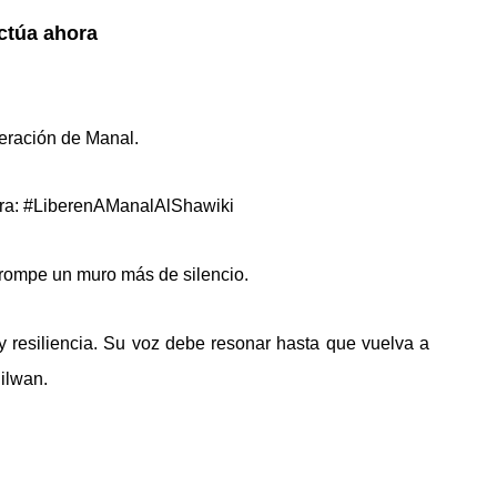
ctúa ahora
beración de Manal.
tura: #LiberenAManalAlShawiki
, rompe un muro más de silencio.
 resiliencia. Su voz debe resonar hasta que vuelva a
Silwan.