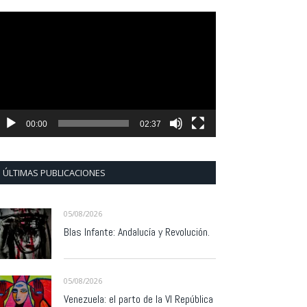
eproductor
e
ídeo
00:00
02:37
ÚLTIMAS PUBLICACIONES
05/08/2026
Blas Infante: Andalucía y Revolución.
05/08/2026
Venezuela: el parto de la VI República