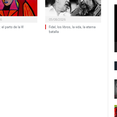
R
d
v
26
05/08/2026
 el parto de la VI
Fidel, los libros, la vida, la eterna
batalla