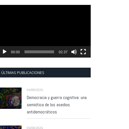
eproductor
e
ídeo
00:00
02:37
ÚLTIMAS PUBLICACIONES
06/08/2026
Democracia y guerra cognitiva: una
semiótica de los asedios
antidemocráticos
06/08/2026