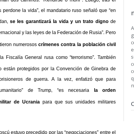
 perdone la vida”, el mandatario ruso señaló que “en
ndan,
se les garantizará la vida y un trato digno
de
A
rnacional y las leyes de la Federación de Rusia”. Pero
g
c
ieron
numerosos
crímenes contra la población civil
e
s
 la Fiscalía General rusa como “
terrorismo
”. También
c
no están protegidos por la Convención de Ginebra de
c
q
prisioneros de guerra. A la vez, enfatizó que para
n
humanitario” de Trump, “es necesaria
la orden
ilitar de Ucrania
para que sus unidades militares
scú estuvo precedido por las “negociaciones” entre el