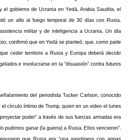
y el gobierno de Ucrania en Yedá, Arabia Saudita, el
tó un alto al fuego temporal de 30 días con Rusia.
sistencia militar y de inteligencia a Ucrania. Un día
bio, confirmó que en Yedá se planteó, que, como parte
que ceder territorio a Rusia y Europa deberá decidir
gelados e involucrarse en la “disuasión” contra futuros
señalamiento del periodista Tucker Carlson, conocido
l círculo íntimo de Trump, quien en un video el lunes
royectar poder” a través de sus fuerzas armadas era
 pudimos ganar (la guerra) a Rusia. Ellos vencieron”.
guraron que Rusia era “una gasolinera con armas