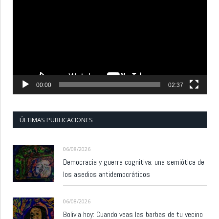
de
vídeo
00:00
02:37
ÚLTIMAS PUBLICACIONES
06/08/2026
Democracia y guerra cognitiva: una semiótica de
los asedios antidemocráticos
06/08/2026
Bolivia hoy: Cuando veas las barbas de tu vecino