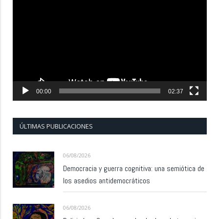
de
vídeo
00:00
02:37
ÚLTIMAS PUBLICACIONES
06/08/2026
Democracia y guerra cognitiva: una semiótica de
los asedios antidemocráticos
06/08/2026