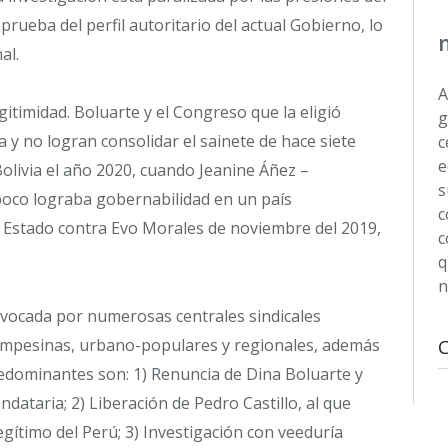
 prueba del perfil autoritario del actual Gobierno, lo
al.
A
itimidad. Boluarte y el Congreso que la eligió
g
 y no logran consolidar el sainete de hace siete
c
e
Bolivia el año 2020, cuando Jeanine Áñez –
s
poco lograba gobernabilidad en un país
c
 Estado contra Evo Morales de noviembre del 2019,
c
q
n
nvocada por numerosas centrales sindicales
campesinas, urbano-populares y regionales, además
redominantes son: 1) Renuncia de Dina Boluarte y
ataria; 2) Liberación de Pedro Castillo, al que
gítimo del Perú; 3) Investigación con veeduría