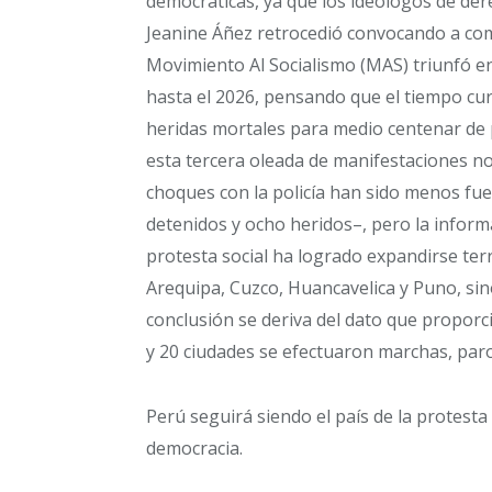
democráticas, ya que los ideólogos de der
Jeanine Áñez retrocedió convocando a com
Movimiento Al Socialismo (MAS) triunfó en 
hasta el 2026, pensando que el tiempo cur
heridas mortales para medio centenar de p
esta tercera oleada de manifestaciones n
choques con la policía han sido menos fue
detenidos y ocho heridos–, pero la inform
protesta social ha logrado expandirse terr
Arequipa, Cuzco, Huancavelica y Puno, sino
conclusión se deriva del dato que proporc
y 20 ciudades se efectuaron marchas, paro
Perú seguirá siendo el país de la protest
democracia.