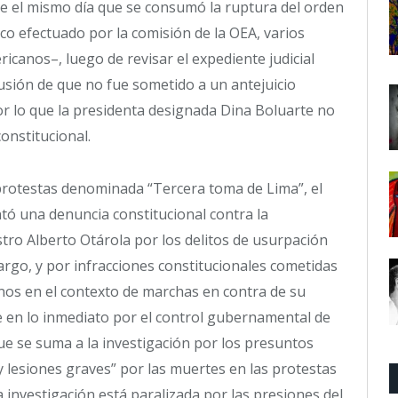
de el mismo día que se consumó la ruptura del orden
dico efectuado por la comisión de la OEA, varios
icanos–, luego de revisar el expediente judicial
lusión de que no fue sometido a un antejuicio
por lo que la presidenta designada Dina Boluarte no
onstitucional.
e protestas denominada “Tercera toma de Lima”, el
ntó una denuncia constitucional contra la
stro Alberto Otárola por los delitos de usurpación
cargo, y por infracciones constitucionales cometidas
os en el contexto de marchas en contra de su
e en lo inmediato por el control gubernamental de
 que se suma a la investigación por los presuntos
 y lesiones graves” por las muertes en las protestas
 investigación está paralizada por las presiones del