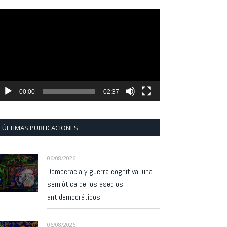
eproductor
e
ídeo
00:00
02:37
ÚLTIMAS PUBLICACIONES
06/08/2026
Democracia y guerra cognitiva: una
semiótica de los asedios
antidemocráticos
06/08/2026