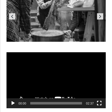
Reproductor
de
vídeo
00:00
02:37