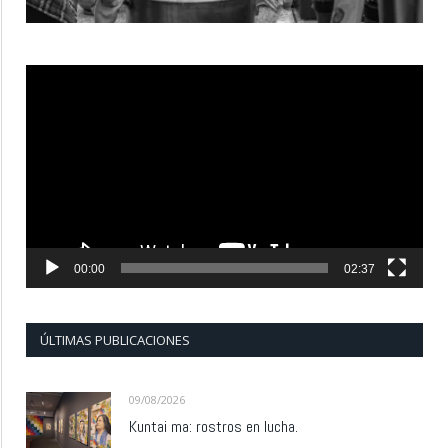
Reproductor
de
vídeo
00:00
02:37
ÚLTIMAS PUBLICACIONES
09/08/2026
Kuntai ma: rostros en lucha.