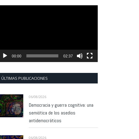
eproductor
e
ídeo
00:00
02:37
ÚLTIMAS PUBLICACIONES
06/08/2026
Democracia y guerra cognitiva: una
semiótica de los asedios
antidemocráticos
06/08/2026