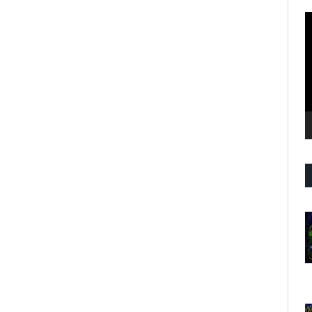
R
d
v