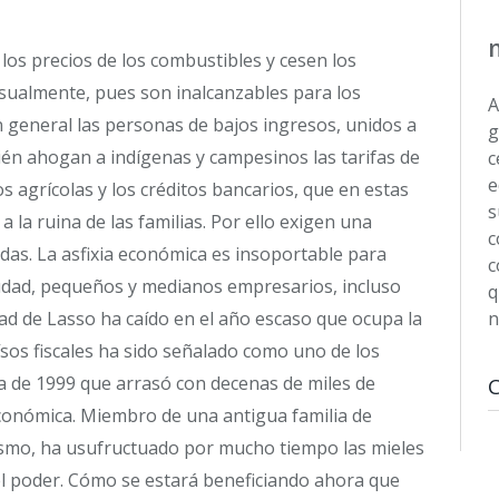
los precios de los combustibles y cesen los
ualmente, pues son inalcanzables para los
A
 general las personas de bajos ingresos, unidos a
g
ién ahogan a indígenas y campesinos las tarifas de
c
e
 agrícolas y los créditos bancarios, que en estas
s
 la ruina de las familias. Por ello exigen una
c
das. La asfixia económica es insoportable para
c
iudad, pequeños y medianos empresarios, incluso
q
ad de Lasso ha caído en el año escaso que ocupa la
n
ísos fiscales ha sido señalado como uno de los
era de 1999 que arrasó con decenas de miles de
 económica. Miembro de una antigua familia de
smo, ha usufructuado por mucho tiempo las mieles
el poder. Cómo se estará beneficiando ahora que