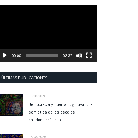
eproductor
e
ídeo
00:00
02:37
ÚLTIMAS PUBLICACIONES
06/08/2026
Democracia y guerra cognitiva: una
semiótica de los asedios
antidemocráticos
06/08/2026