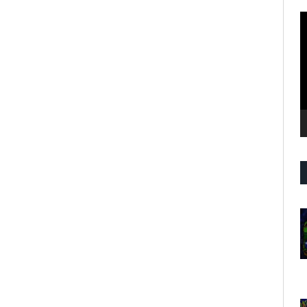
R
d
v