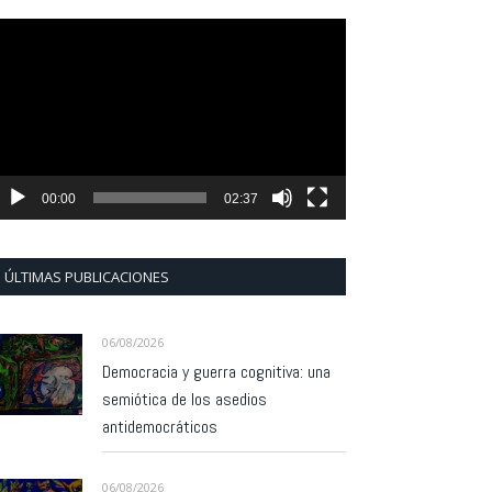
eproductor
e
ídeo
00:00
02:37
ÚLTIMAS PUBLICACIONES
06/08/2026
Democracia y guerra cognitiva: una
semiótica de los asedios
antidemocráticos
06/08/2026