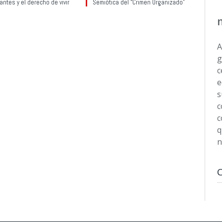
ntes y el derecho de vivir
Semiótica del “Crimen Organizado”
A
g
c
e
s
c
c
q
n