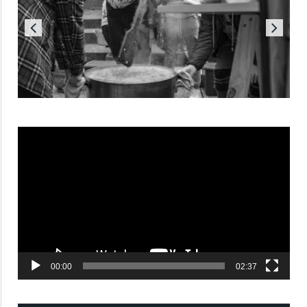
Reproductor
de
vídeo
00:00
02:37