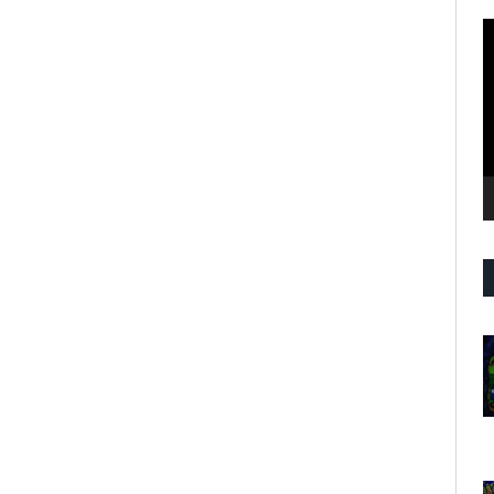
R
d
v