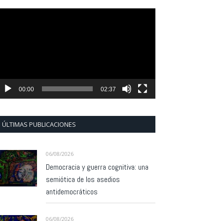
eproductor
e
ídeo
00:00
02:37
ÚLTIMAS PUBLICACIONES
06/08/2026
Democracia y guerra cognitiva: una
semiótica de los asedios
antidemocráticos
06/08/2026