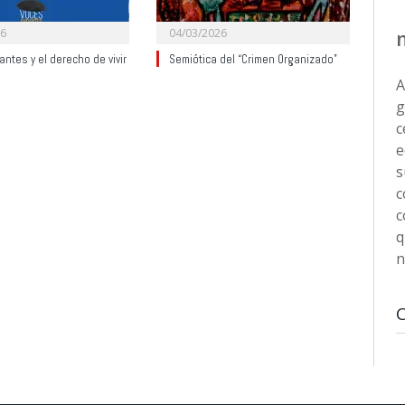
26
04/03/2026
ntes y el derecho de vivir
Semiótica del “Crimen Organizado”
A
g
c
e
s
c
c
q
n