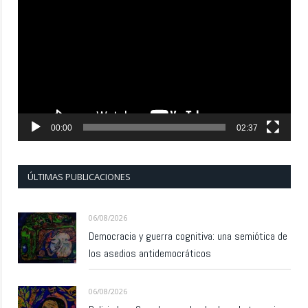
de
vídeo
00:00
02:37
ÚLTIMAS PUBLICACIONES
06/08/2026
Democracia y guerra cognitiva: una semiótica de
los asedios antidemocráticos
06/08/2026