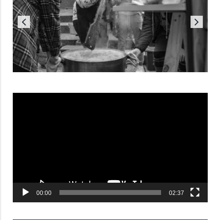
Reproductor
de
vídeo
00:00
02:37