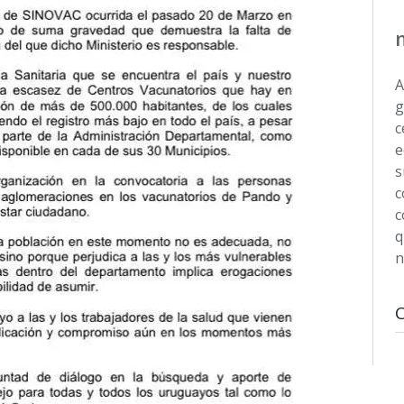
A
g
c
e
s
c
c
q
n