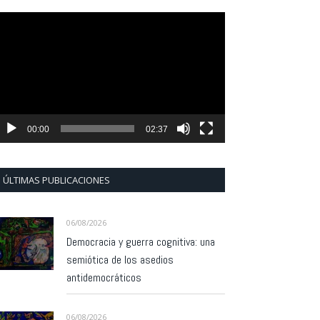
eproductor
e
ídeo
00:00
02:37
ÚLTIMAS PUBLICACIONES
06/08/2026
Democracia y guerra cognitiva: una
semiótica de los asedios
antidemocráticos
06/08/2026