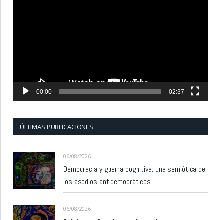
de
vídeo
00:00
02:37
ÚLTIMAS PUBLICACIONES
06/08/2026
Democracia y guerra cognitiva: una semiótica de
los asedios antidemocráticos
06/08/2026