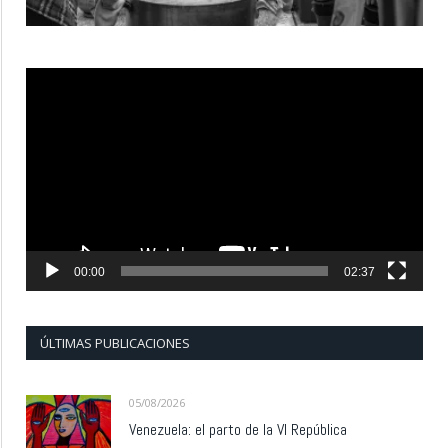
Reproductor
de
vídeo
00:00
02:37
ÚLTIMAS PUBLICACIONES
05/08/2026
Venezuela: el parto de la VI República