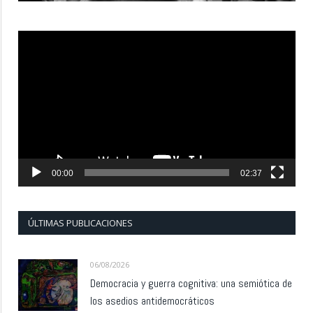
Reproductor
de
vídeo
00:00
02:37
ÚLTIMAS PUBLICACIONES
06/08/2026
Democracia y guerra cognitiva: una semiótica de
los asedios antidemocráticos