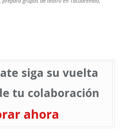
do, prepara grupos de teatro en Tacuarembó,
ate siga su vuelta
e tu colaboración
orar ahora