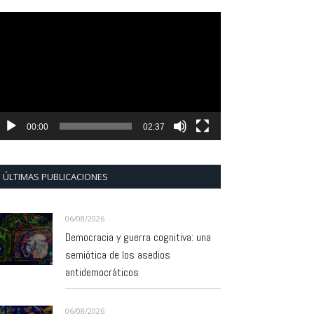
eproductor
e
ídeo
00:00
02:37
ÚLTIMAS PUBLICACIONES
06/08/2026
Democracia y guerra cognitiva: una
semiótica de los asedios
antidemocráticos
06/08/2026