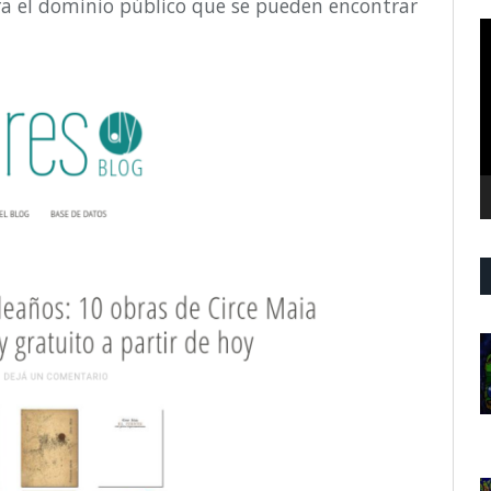
ara el dominio público que se pueden encontrar
R
d
v