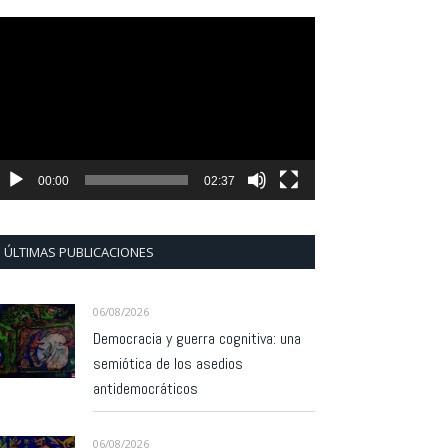
eproductor
e
ídeo
00:00
02:37
ÚLTIMAS PUBLICACIONES
06/08/2026
Democracia y guerra cognitiva: una
semiótica de los asedios
antidemocráticos
06/08/2026