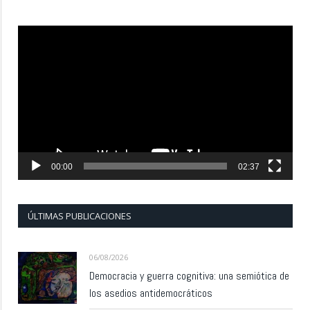
Reproductor
de
vídeo
00:00
02:37
ÚLTIMAS PUBLICACIONES
06/08/2026
Democracia y guerra cognitiva: una semiótica de
los asedios antidemocráticos