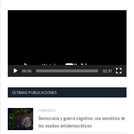
Reproductor
de
vídeo
00:00
02:37
ÚLTIMAS PUBLICACIONES
06/08/2026
Democracia y guerra cognitiva: una semiótica de
los asedios antidemocráticos