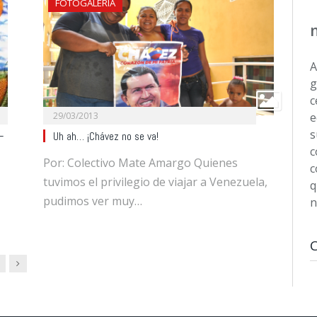
FOTOGALERÍA
A
g
c
29/03/2013
e
s
–
Uh ah… ¡Chávez no se va!
c
Por: Colectivo Mate Amargo Quienes
c
tuvimos el privilegio de viajar a Venezuela,
q
pudimos ver muy…
n
Next