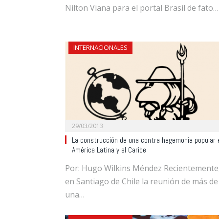
Nilton Viana para el portal Brasil de fato…
INTERNACIONALES
29/03/2013
La construcción de una contra hegemonía popular 
América Latina y el Caribe
Por: Hugo Wilkins Méndez Recientemente
en Santiago de Chile la reunión de más de
una…