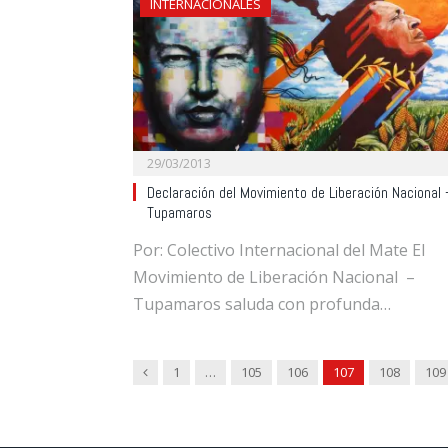
INTERNACIONALES
29/03/2013
Declaración del Movimiento de Liberación Nacional 
Tupamaros
Por: Colectivo Internacional del Mate El
Movimiento de Liberación Nacional –
Tupamaros saluda con profunda…
Previous
1
…
105
106
107
108
109