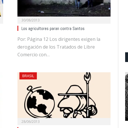
30/08/2013
Los agricultores paran contra Santos
Por: Página 12 Los dirigentes exigen la
derogación de los Tratados de Libre
Comercio con…
BRASIL
28/06/2013