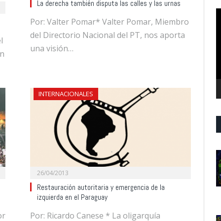
La derecha también disputa las calles y las urnas
R
Por: Valter Pomar* Valter Pomar, Miembro
d
del Directorio Nacional del PT, nos aporta
v
l
una visión…
en
INTERNACIONALES
26/04/2013
Restauración autoritaria y emergencia de la
izquierda en el Paraguay
or
Por: Ricardo Canese * La oligarquía