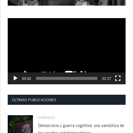
Reproductor
de
vídeo
00:00
02:37
ÚLTIMAS PUBLICACIONES
06/08/2026
Democracia y guerra cognitiva: una semiótica de
los asedios antidemocráticos