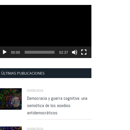
eproductor
e
ídeo
00:00
02:37
ÚLTIMAS PUBLICACIONES
06/08/2026
Democracia y guerra cognitiva: una
semiótica de los asedios
antidemocráticos
06/08/2026