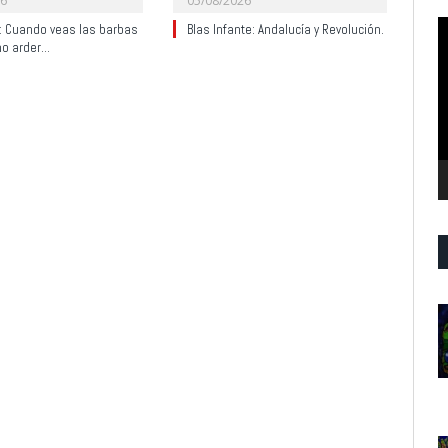
26
05/08/2026
R
y: Cuando veas las barbas
Blas Infante: Andalucía y Revolución.
no arder…
d
v