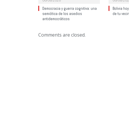
06/08/2026
06/08/20
Democracia y guerra cognitiva: una
Bolivia ho
semiótica de los asedios
de tu veci
antidemocráticos
Comments are closed.