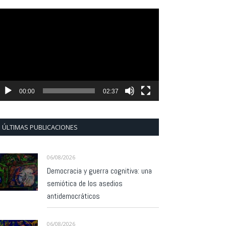
eproductor
e
ídeo
00:00
02:37
ÚLTIMAS PUBLICACIONES
06/08/2026
Democracia y guerra cognitiva: una
semiótica de los asedios
antidemocráticos
06/08/2026