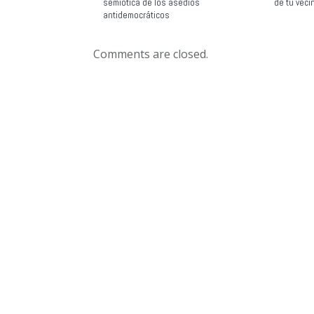
semiótica de los asedios
de tu veci
antidemocráticos
Comments are closed.