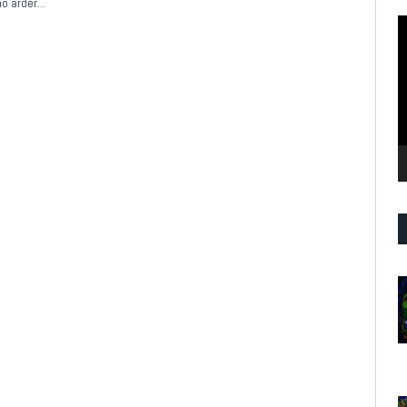
no arder…
R
d
v