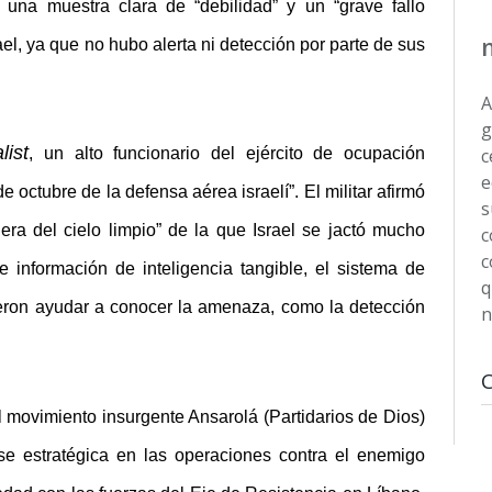
, una muestra clara de “debilidad” y un “grave fallo
el, ya que no hubo alerta ni detección por parte de sus
A
g
list
, un alto funcionario del ejército de ocupación
c
e
 octubre de la defensa aérea israelí”. El militar afirmó
s
era del cielo limpio” de la que Israel se jactó mucho
c
c
 información de inteligencia tangible, el sistema de
q
eron ayudar a conocer la amenaza, como la detección
n
el movimiento insurgente Ansarolá (Partidarios de Dios)
e estratégica en las operaciones contra el enemigo