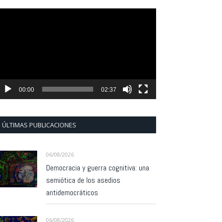
eproductor
e
ídeo
00:00
02:37
ÚLTIMAS PUBLICACIONES
06/08/2026
Democracia y guerra cognitiva: una
semiótica de los asedios
antidemocráticos
06/08/2026