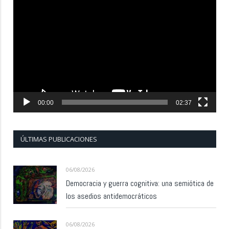
Reproductor
de
vídeo
00:00
02:37
ÚLTIMAS PUBLICACIONES
06/08/2026
Democracia y guerra cognitiva: una semiótica de
los asedios antidemocráticos
06/08/2026