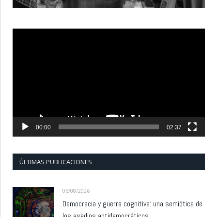
Reproductor
de
vídeo
00:00
02:37
ÚLTIMAS PUBLICACIONES
06/08/2026
Democracia y guerra cognitiva: una semiótica de
los asedios antidemocráticos