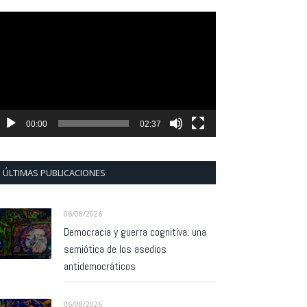
eproductor
e
ídeo
00:00
02:37
ÚLTIMAS PUBLICACIONES
06/08/2026
Democracia y guerra cognitiva: una
semiótica de los asedios
antidemocráticos
06/08/2026