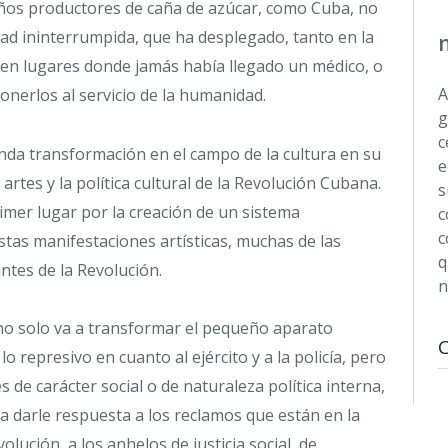
ños productores de caña de azúcar, como Cuba, no
dad ininterrumpida, que ha desplegado, tanto en la
s en lugares donde jamás había llegado un médico, o
A
ponerlos al servicio de la humanidad.
g
c
nda transformación en el campo de la cultura en su
e
artes y la política cultural de la Revolución Cubana.
s
imer lugar por la creación de un sistema
c
c
stas manifestaciones artísticas, muchas de las
q
ntes de la Revolución.
n
 no solo va a transformar el pequeño aparato
 represivo en cuanto al ejército y a la policía, pero
de carácter social o de naturaleza política interna,
ara darle respuesta a los reclamos que están en la
volución, a los anhelos de justicia social, de