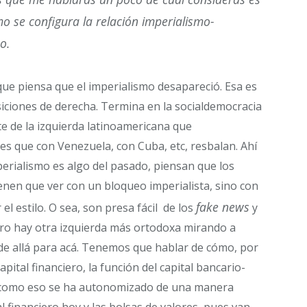
o se configura la relación imperialismo-
o.
que piensa que el imperialismo desapareció. Esa es
iciones de derecha. Termina en la socialdemocracia
te de la izquierda latinoamericana que
s que con Venezuela, con Cuba, etc, resbalan. Ahí
erialismo es algo del pasado, piensan que los
nen que ver con un bloqueo imperialista, sino con
fake news
el estilo. O sea, son presa fácil de los
y
Pero hay otra izquierda más ortodoxa mirando a
e allá para acá. Tenemos que hablar de cómo, por
pital financiero, la función del capital bancario-
ro, como eso se ha autonomizado de una manera
tal financiero hoy y las bolsas de valores, pues van,