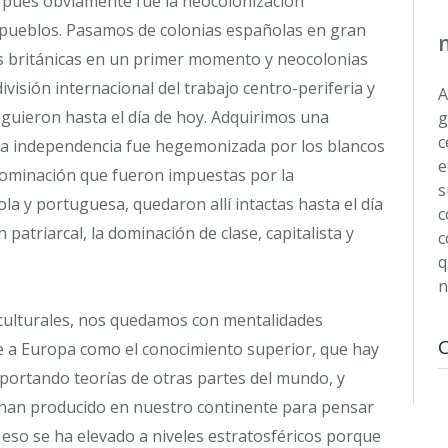
r pues obviamente fue la neocolonización
s pueblos. Pasamos de colonias españolas en gran
as británicas en un primer momento y neocolonias
sión internacional del trabajo centro-periferia y
A
guieron hasta el día de hoy. Adquirimos una
g
c
sa independencia fue hegemonizada por los blancos
e
e dominación que fueron impuestas por la
s
la y portuguesa, quedaron allí intactas hasta el día
c
 patriarcal, la dominación de clase, capitalista y
c
q
n
 culturales, nos quedamos con mentalidades
e a Europa como el conocimiento superior, que hay
portando teorías de otras partes del mundo, y
 han producido en nuestro continente para pensar
 eso se ha elevado a niveles estratosféricos porque