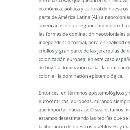
entre las cosas que quedaron sin resolve
económica, política y cultural de nuestro
parte de América Latina (AL) a neocoloni
americanas en un segundo momento. La divi
las formas de dominación neocoloniales si
independencia formal, pero en realidad e
criollos y gran parte de las jerarquías d
colonización europea, en este caso españo
de hoy. La dominación racial, la dominación
colonial, la dominación epistemológica.
Entonces, en términos epistemológicos y
eurocéntricas, europeas, mirando siempr
que importar hacia acá. O sea, estamos im
estamos desestimando las teorías que se
la liberación de nuestros pueblos. Hoy día