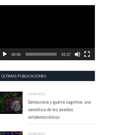
eproductor
e
ídeo
00:00
02:37
ÚLTIMAS PUBLICACIONES
06/08/2026
Democracia y guerra cognitiva: una
semiótica de los asedios
antidemocráticos
06/08/2026