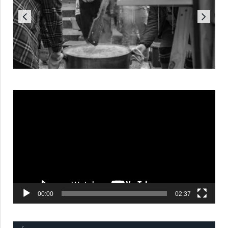
Reproductor
de
vídeo
00:00
02:37