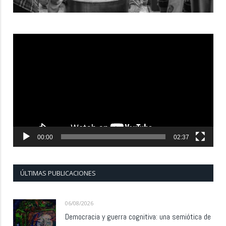
Reproductor
de
vídeo
00:00
02:37
ÚLTIMAS PUBLICACIONES
06/08/2026
Democracia y guerra cognitiva: una semiótica de