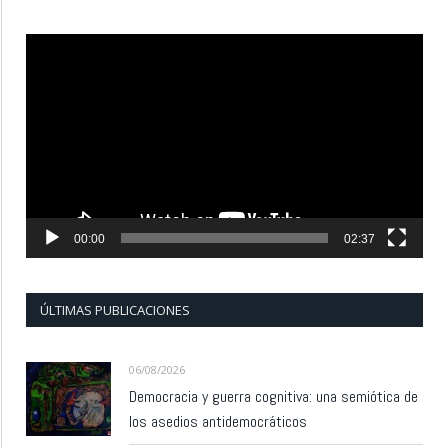
Reproductor
de
vídeo
00:00
02:37
ÚLTIMAS PUBLICACIONES
06/08/2026
Democracia y guerra cognitiva: una semiótica de
los asedios antidemocráticos