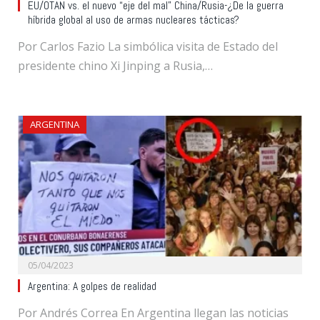
EU/OTAN vs. el nuevo “eje del mal” China/Rusia-¿De la guerra
híbrida global al uso de armas nucleares tácticas?
Por Carlos Fazio La simbólica visita de Estado del
presidente chino Xi Jinping a Rusia,…
ARGENTINA
05/04/2023
Argentina: A golpes de realidad
Por Andrés Correa En Argentina llegan las noticias