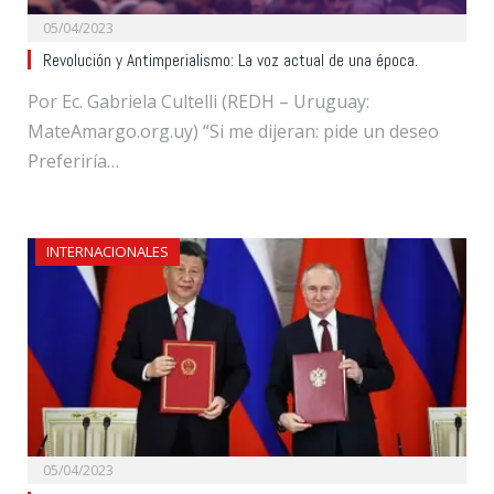
05/04/2023
Revolución y Antimperialismo: La voz actual de una época.
Por Ec. Gabriela Cultelli (REDH – Uruguay:
MateAmargo.org.uy) “Si me dijeran: pide un deseo
Preferiría…
INTERNACIONALES
05/04/2023