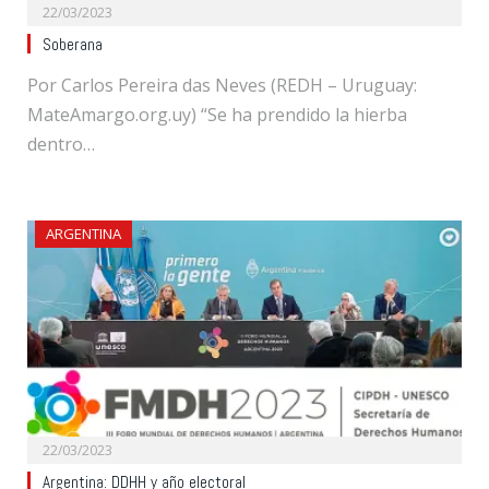
22/03/2023
Soberana
Por Carlos Pereira das Neves (REDH – Uruguay:
MateAmargo.org.uy) “Se ha prendido la hierba
dentro…
ARGENTINA
22/03/2023
Argentina: DDHH y año electoral