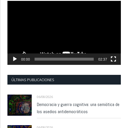
Reproductor
de
vídeo
00:00
02:37
ÚLTIMAS PUBLICACIONES
06/08/2026
Democracia y guerra cognitiva: una semiótica de
los asedios antidemocráticos
06/08/2026