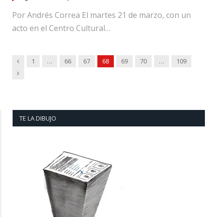
Por Andrés Correa El martes 21 de marzo, con un
acto en el Centro Cultural…
Previous
1
…
66
67
68
69
70
…
109
Next
TE LA DIBUJO