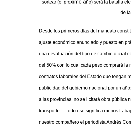
ximo a
sortear (el pró
ñ
o) ser
á la batalla el
de l
Desde los primeros días del mandato constitu
ajuste económico anunciado y puesto en pr
una devaluación del tipo de cambio oficial c
del 50% con lo cual cada peso comprará la m
contratos laborales del Estado que tengan 
publicidad del gobierno nacional por un año;
a las provincias; no se licitará
obra p
ública n
transporte… Todo eso significa menos traba
nuestro compañero el periodista Andrés Corr