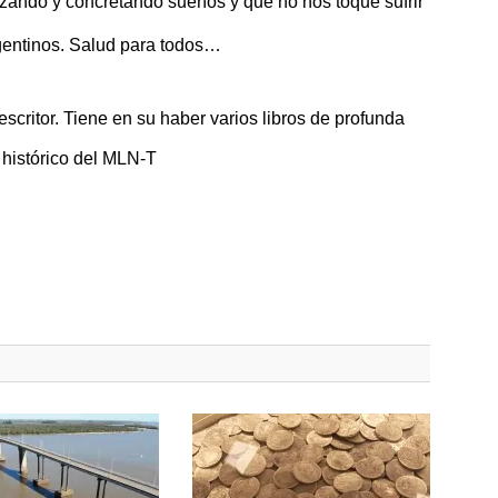
zando y concretando sueños y que no nos toque sufrir
gentinos. Salud para todos…
escritor. Tiene en su haber varios libros de profunda
r histórico del MLN-T