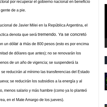
ectoral por recuperar el gobierno nacional en beneficio
R
a gente de a
pie.
d
v
cional de Javier Milei en la República Argentina, el
tremendo. Ya se concret
áctica denota que será
ó
lar a m
on un dó
ás de 800 pesos (esto es por encima
itad de dólares que antes); no se renovarán los
menos de un año de vigencia; se suspenderá la
 se reducirán al mínimo las transferencias del Estado
ueva; se reducirán los subsidios a la energía y al
jo, menos salario y más hambre (como ya lo planteó
ea, en el Mate Amargo de los jueves).