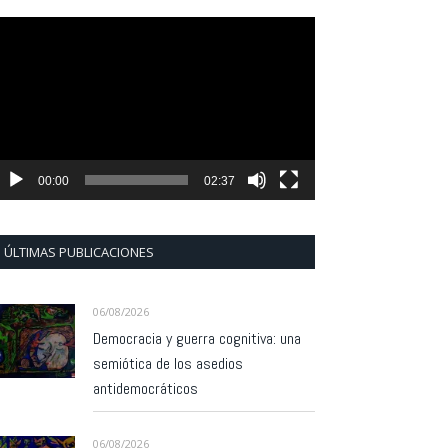
eproductor
e
ídeo
00:00
02:37
ÚLTIMAS PUBLICACIONES
06/08/2026
Democracia y guerra cognitiva: una
semiótica de los asedios
antidemocráticos
06/08/2026