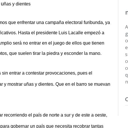
 u
ñas y dientes
mos que enfrentar una campaña electoral furibunda, ya
A
icativos. Hasta el presidente Luis Lacalle empezó a
g
c
Amplio será no entrar en el juego de ellos que tienen
e
os, que suelen tirar la piedra y esconder la mano.
s
c
c
 sin entrar a contestar provocaciones, pues el
q
n
drar y mostrar uñas y dientes. Que en el barro se muevan
 recorriendo el país de norte a sur y de este a oeste,
 para gobernar un país que necesita recobrar tantas