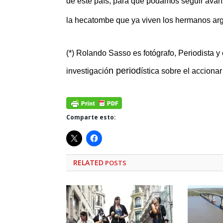
de este país, para que podamos seguir avan
la hecatombe que ya viven los hermanos ar
(*) Rolando Sasso es fotógrafo, Periodista y 
n period
investigació
ística sobre el acciona
Comparte esto:
RELATED
POSTS