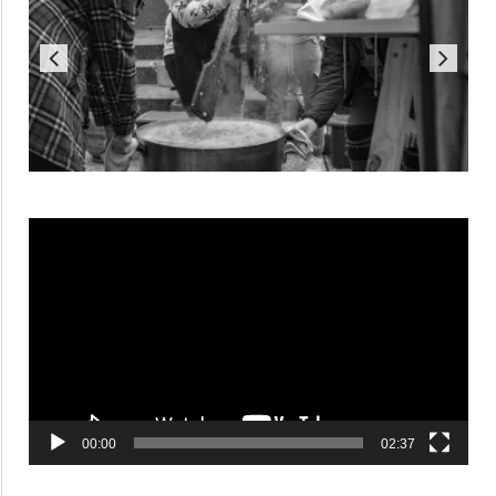
Reproductor
de
vídeo
00:00
02:37