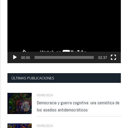
Reproductor
de
vídeo
00:00
02:37
ÚLTIMAS PUBLICACIONES
06/08/2026
Democracia y guerra cognitiva: una semiótica de
los asedios antidemocráticos
06/08/2026