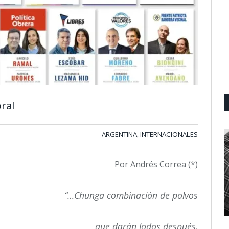
oral
ARGENTINA
INTERNACIONALES
,
Por Andrés Correa (*)
“…Chunga combinación de polvos
que darán lodos después,