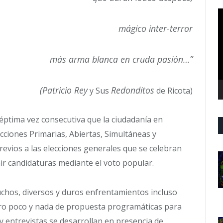
R
d
mágico inter-terror
v
más arma blanca en cruda pasión…”
(
Patricio Rey
Redonditos
y Sus
de Ricota)
séptima vez consecutiva que la ciudadanía en
ciones Primarias, Abiertas, Simultáneas y
revios a las elecciones generales que se celebran
nir candidaturas mediante el voto popular.
chos, diversos y duros enfrentamientos incluso
pero poco y nada de propuesta programáticas para
y entrevistas se desarrollan en presencia de