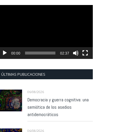
eproductor
e
ídeo
00:00
02:37
ÚLTIMAS PUBLICACIONES
06/08/2026
Democracia y guerra cognitiva: una
semiótica de los asedios
antidemocráticos
06/08/2026