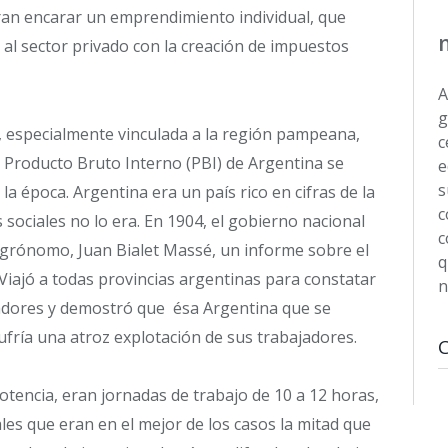
an encarar un emprendimiento individual, que
ta al sector privado con la creación de impuestos
A
g
, especialmente vinculada a la región pampeana,
c
el Producto Bruto Interno (PBI) de Argentina se
e
s
la época. Argentina era un país rico en cifras de la
c
ociales no lo era. En 1904, el gobierno nacional
c
grónomo, Juan Bialet Massé, un informe sobre el
q
 Viajó a todas provincias argentinas para constatar
n
jadores y demostró que ésa Argentina que se
fría una atroz explotación de sus trabajadores.
potencia, eran jornadas de trabajo de 10 a 12 horas,
nales que eran en el mejor de los casos la mitad que