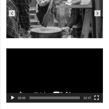
Reproductor
de
vídeo
00:00
02:37