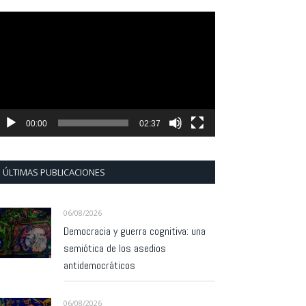
eproductor
e
ídeo
00:00
02:37
ÚLTIMAS PUBLICACIONES
06/08/2026
Democracia y guerra cognitiva: una
semiótica de los asedios
antidemocráticos
06/08/2026