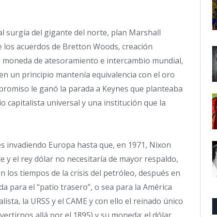
l surgía del gigante del norte, plan Marshall
de los acuerdos de Bretton Woods, creación
o moneda de atesoramiento e intercambio mundial,
n un principio mantenía equivalencia con el oro
ompromiso le ganó la parada a Keynes que planteaba
capitalista universal y una institución que la
es invadiendo Europa hasta que, en 1971, Nixon
te y el rey dólar no necesitaría de mayor respaldo,
n los tiempos de la crisis del petróleo, después en
ida para el “patio trasero”, o sea para la América
alista, la URSS y el CAME y con ello el reinado único
ertirnos allá por el 1895) y su moneda: el dólar.