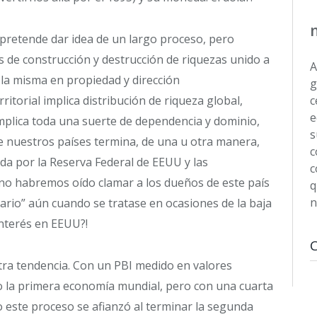
pretende dar idea de un largo proceso, pero
de construcción y destrucción de riquezas unido a
A
 la misma en propiedad y dirección
g
itorial implica distribución de riqueza global,
c
e
mplica toda una suerte de dependencia y dominio,
s
e nuestros países termina, de una u otra manera,
c
da por la Reserva Federal de EEUU y las
c
s no habremos oído clamar a los dueños de este país
q
n
iario” aún cuando se tratase en ocasiones de la baja
 interés en EEUU?!
ra tendencia. Con un PBI medido en valores
o la primera economía mundial, pero con una cuarta
 este proceso se afianzó al terminar la segunda