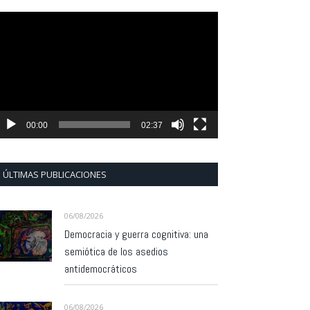
eproductor
e
ídeo
00:00
02:37
ÚLTIMAS PUBLICACIONES
06/08/2026
Democracia y guerra cognitiva: una
semiótica de los asedios
antidemocráticos
06/08/2026