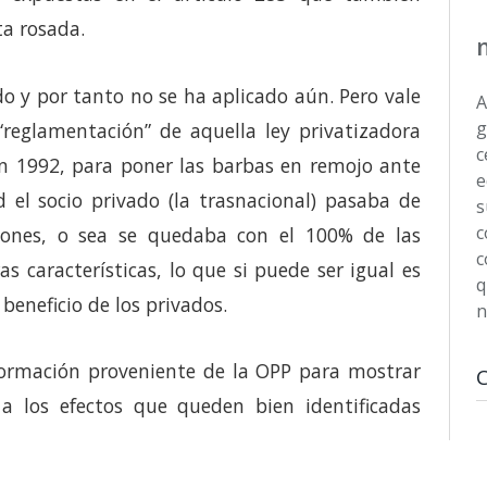
ta rosada.
o y por tanto no se ha aplicado aún. Pero vale
A
g
“reglamentación” de aquella ley privatizadora
c
n 1992, para poner las barbas en remojo ante
e
 el socio privado (la trasnacional) pasaba de
s
c
iones, o sea se quedaba con el 100% de las
c
s características, lo que si puede ser igual es
q
beneficio de los privados.
n
nformación proveniente de la OPP para mostrar
a los efectos que queden bien identificadas