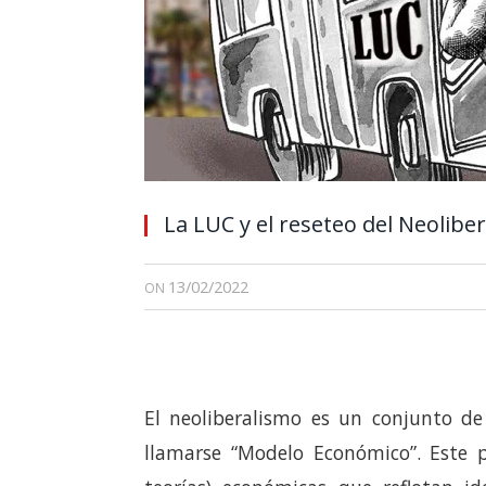
La LUC y el reseteo del Neolibe
13/02/2022
ON
El neoliberalismo es un conjunto de 
llamarse “Modelo Económico”. Este 