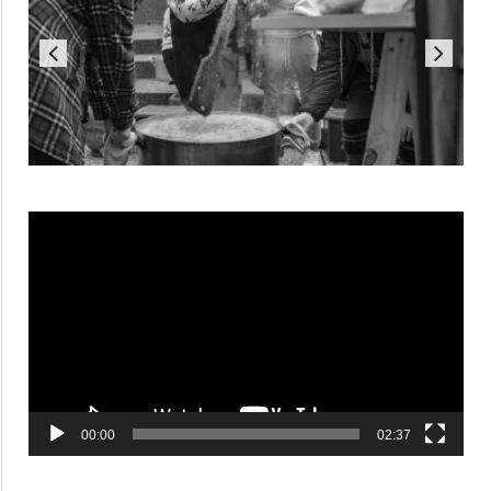
Reproductor
de
vídeo
00:00
02:37