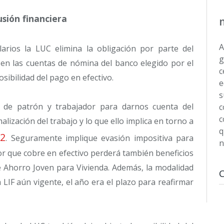
sión financiera
A
rios la LUC elimina la obligación por parte del
g
n las cuentas de nómina del banco elegido por el
c
sibilidad del pago en efectivo.
e
s
 de patrón y trabajador para darnos cuenta del
c
c
alización del trabajo y lo que ello implica en torno a
q
2
d
. Seguramente implique evasión impositiva para
n
or que cobre en efectivo perderá también beneficios
 Ahorro Joven para Vivienda. Además, la modalidad
 LIF aún vigente, el año era el plazo para reafirmar