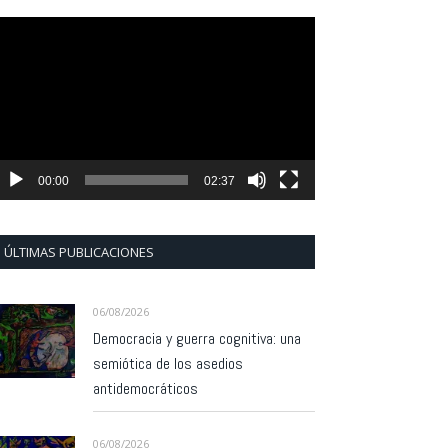
eproductor
e
ídeo
00:00
02:37
ÚLTIMAS PUBLICACIONES
06/08/2026
Democracia y guerra cognitiva: una
semiótica de los asedios
antidemocráticos
06/08/2026