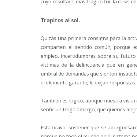
cuyo resultado más trágico fue la crisis d
Trapitos al sol.
Quizás una primera consigna para la activ
comparten el sentido común; porque es
empleo, incertidumbres sobre su futuro 
víctimas de la delincuencia que en gen
umbral de demandas que sienten insatisf
el elemento garante, le exijan respuestas.
También es lógico, aunque nuestra visión
sentir un trago amargo, que quienes mejo
Esta bravo, sostener que se aburguesaro
porque no todo el mundo en el sistema pol