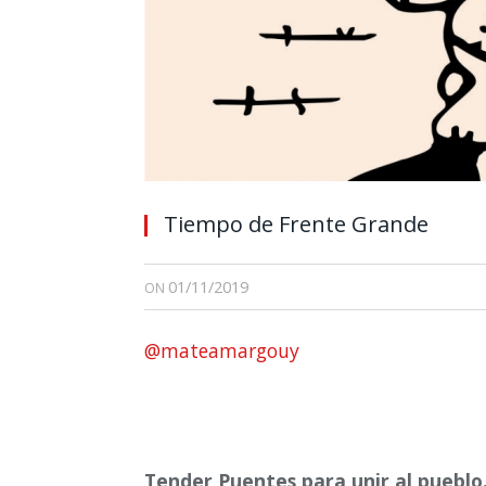
Tiempo de Frente Grande
01/11/2019
ON
@mateamargouy
Tender Puentes para unir al pueblo