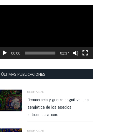
eproductor
e
ídeo
00:00
02:37
ÚLTIMAS PUBLICACIONES
06/08/2026
Democracia y guerra cognitiva: una
semiótica de los asedios
antidemocráticos
06/08/2026