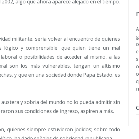
el 2002, algo que ahora aparece alejado en el tiempo.
A
g
idad militante, seria volver al encuentro de quienes
c
 lógico y comprensible, que quien tiene un mal
e
laboral o posibilidades de acceder al mismo, a las
s
eral son los más vulnerables, tengan un altísimo
c
c
echas, y que en una sociedad donde Papa Estado, es
q
n
 austera y sobria del mundo no lo pueda admitir sin
raron sus condiciones de ingreso, aspiren a más.
n, quienes siempre estuvieron jodidos; sobre todo
ítico, ha dado señales de sobriedad republicana.