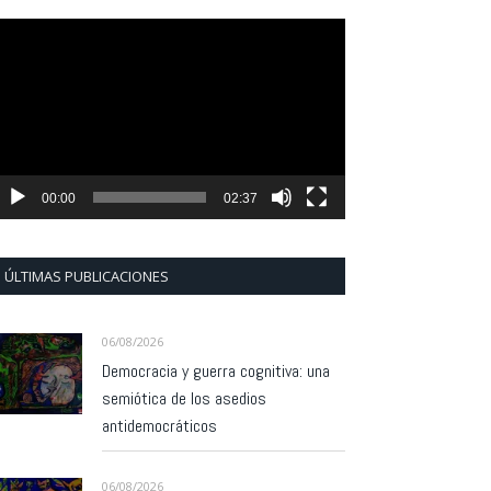
eproductor
e
ídeo
00:00
02:37
ÚLTIMAS PUBLICACIONES
06/08/2026
Democracia y guerra cognitiva: una
semiótica de los asedios
antidemocráticos
06/08/2026