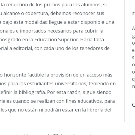
 la reducción de los precios para los alumnos, si
su alcance o cobertura, debemos reconocer sus
e bajo esta modalidad llegue a estar disponible una
A
ionales e importados necesarios para cubrir la
g
 posgrado en la Educación Superior. Haría falta
c
orial a editorial, con cada uno de los tenedores de
e
s
c
c
 horizonte factible la provisión de un acceso más
q
ios para los estudiantes universitarios, teniendo en
n
efinir la bibliografía. Por esta razón, sigue siendo
riales cuando se realizan con fines educativos, para
es que no están ni podrán estar en la librería del