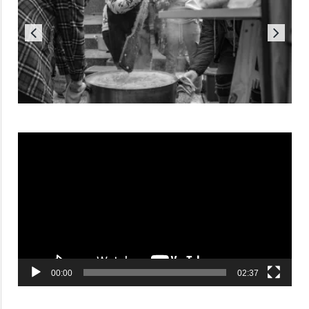
Reproductor
de
vídeo
00:00
02:37