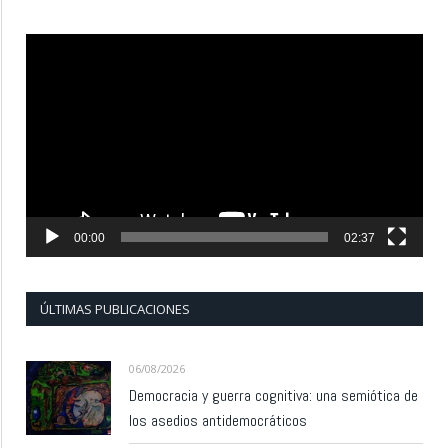
Reproductor
de
vídeo
00:00
02:37
ÚLTIMAS PUBLICACIONES
06/08/2026
Democracia y guerra cognitiva: una semiótica de
los asedios antidemocráticos